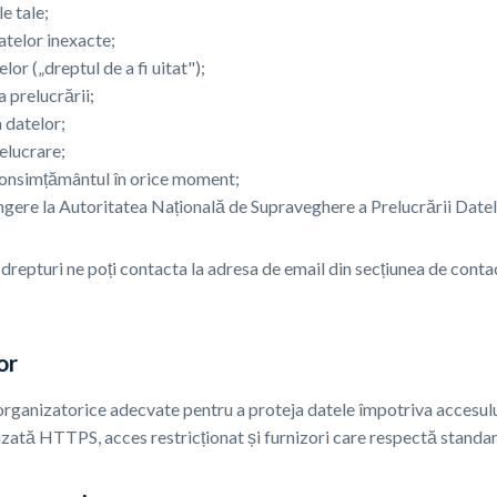
e tale;
datelor inexacte;
lor („dreptul de a fi uitat");
a prelucrării;
a datelor;
relucrare;
 consimțământul în orice moment;
ngere la Autoritatea Națională de Supraveghere a Prelucrării Date
drepturi ne poți contacta la adresa de email din secțiunea de cont
or
rganizatorice adecvate pentru a proteja datele împotriva accesului
izată HTTPS, acces restricționat și furnizori care respectă standar