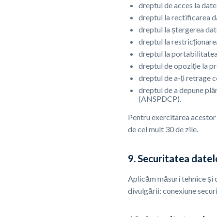
dreptul de acces la datel
dreptul la rectificarea 
dreptul la ștergerea date
dreptul la restricționare
dreptul la portabilitate
dreptul de opoziție la p
dreptul de a-ți retrage
dreptul de a depune plâ
(ANSPDCP).
Pentru exercitarea acestor 
de cel mult 30 de zile.
9. Securitatea datel
Aplicăm măsuri tehnice și o
divulgării: conexiune secur