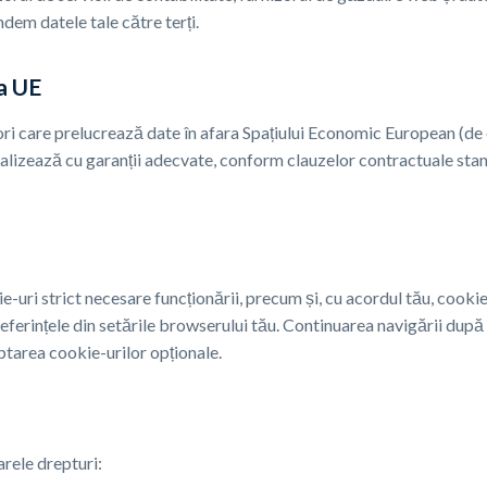
dem datele tale către terți.
ra UE
ri care prelucrează date în afara Spațiului Economic European (de e
realizează cu garanții adecvate, conform clauzelor contractuale s
-uri strict necesare funcționării, precum și, cu acordul tău, cookie
eferințele din setările browserului tău. Continuarea navigării după
tarea cookie-urilor opționale.
ele drepturi: