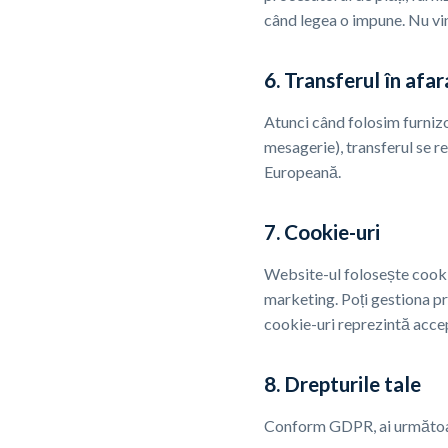
când legea o impune. Nu vin
6. Transferul în afa
Atunci când folosim furnizo
mesagerie), transferul se 
Europeană.
7. Cookie-uri
Website-ul folosește cookie
marketing. Poți gestiona pr
cookie-uri reprezintă accep
8. Drepturile tale
Conform GDPR, ai următoar