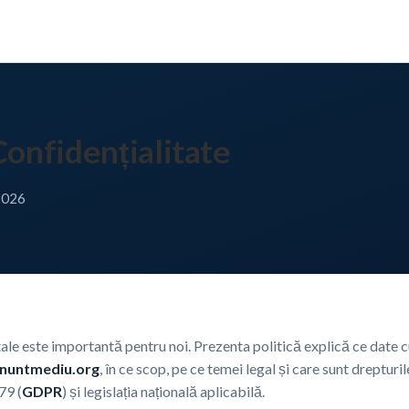
Confidențialitate
 2026
tale este importantă pentru noi. Prezenta politică explică ce date 
nuntmediu.org
, în ce scop, pe ce temei legal și care sunt drepturi
79 (
GDPR
) și legislația națională aplicabilă.