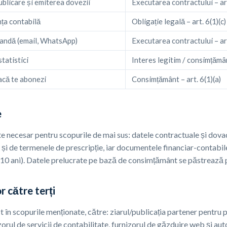
ublicare și emiterea dovezii
Executarea contractului – art
nța contabilă
Obligație legală – art. 6(1)(c)
andă (email, WhatsApp)
Executarea contractului – art
statistici
Interes legitim / consimțământ 
acă te abonezi
Consimțământ – art. 6(1)(a)
e
e necesar pentru scopurile de mai sus: datele contractuale și dov
 și de termenele de prescripție, iar documentele financiar-contabi
lă 10 ani). Datele prelucrate pe bază de consimțământ se păstrează 
r către terți
t în scopurile menționate, către: ziarul/publicația partener pentru p
zorul de servicii de contabilitate, furnizorul de găzduire web și auto