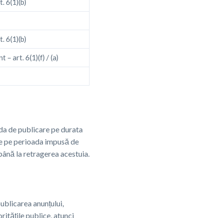
. 6(1)(b)
. 6(1)(b)
– art. 6(1)(f) / (a)
ada de publicare pe durata
le pe perioada impusă de
până la retragerea acestuia.
ublicarea anunțului,
ritățile publice, atunci