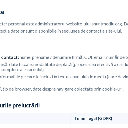
te
cter personal este administratorul website-ului anuntmediu.org. D
tecția datelor sunt disponibile în secțiunea de contact a site-ului.
i contact:
nume, prenume / denumire firmă, CUI, email, număr de t
esă, date fiscale, modalitate de plată (procesarea efectivă a cardu
 complete ale cardului).
nformațiile pe care le incluzi în textul anunțului de mediu (care dev
, tip de browser, date despre navigare colectate prin cookie-uri.
urile prelucrării
Temei legal (GDPR)