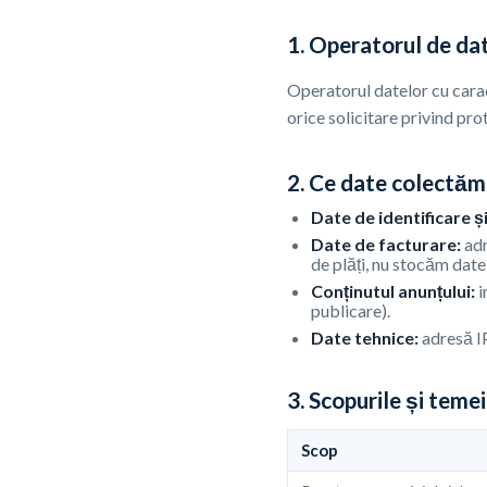
1. Operatorul de da
Operatorul datelor cu cara
orice solicitare privind pro
2. Ce date colectăm
Date de identificare ș
Date de facturare:
adr
de plăți, nu stocăm date
Conținutul anunțului:
i
publicare).
Date tehnice:
adresă IP
3. Scopurile și temei
Scop