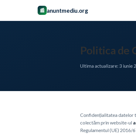
anuntmediu.org
📰
Politica de 
Ultima actualizare: 3 iunie
Confidențialitatea datelor 
colectăm prin website-ul
a
Regulamentul (UE) 2016/6